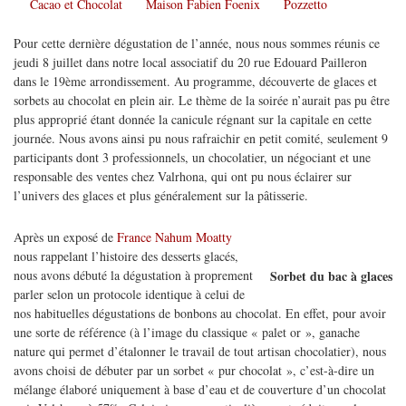
Cacao et Chocolat
Maison Fabien Foenix
Pozzetto
Pour cette dernière dégustation de l’année, nous nous sommes réunis ce
jeudi 8 juillet dans notre local associatif du 20 rue Edouard Pailleron
dans le 19ème arrondissement. Au programme, découverte de glaces et
sorbets au chocolat en plein air. Le thème de la soirée n’aurait pas pu être
plus approprié étant donnée la canicule régnant sur la capitale en cette
journée. Nous avons ainsi pu nous rafraichir en petit comité, seulement 9
participants dont 3 professionnels, un chocolatier, un négociant et une
responsable des ventes chez Valrhona, qui ont pu nous éclairer sur
l’univers des glaces et plus généralement sur la pâtisserie.
Après un exposé de
France Nahum Moatty
nous rappelant l’histoire des desserts glacés,
nous avons débuté la dégustation à proprement
Sorbet du bac à glaces
parler selon un protocole identique à celui de
nos habituelles dégustations de bonbons au chocolat. En effet, pour avoir
une sorte de référence (à l’image du classique « palet or », ganache
nature qui permet d’étalonner le travail de tout artisan chocolatier), nous
avons choisi de débuter par un sorbet « pur chocolat », c’est-à-dire un
mélange élaboré uniquement à base d’eau et de couverture d’un chocolat