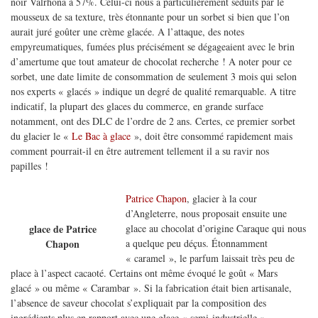
noir Valrhona à 57%. Celui-ci nous a particulièrement séduits par le
mousseux de sa texture, très étonnante pour un sorbet si bien que l’on
aurait juré goûter une crème glacée. A l’attaque, des notes
empyreumatiques, fumées plus précisément se dégageaient avec le brin
d’amertume que tout amateur de chocolat recherche ! A noter pour ce
sorbet, une date limite de consommation de seulement 3 mois qui selon
nos experts « glacés » indique un degré de qualité remarquable. A titre
indicatif, la plupart des glaces du commerce, en grande surface
notamment, ont des DLC de l’ordre de 2 ans. Certes, ce premier sorbet
du glacier le «
Le Bac à glace
», doit être consommé rapidement mais
comment pourrait-il en être autrement tellement il a su ravir nos
papilles !
Patrice Chapon
, glacier à la cour
d’Angleterre, nous proposait ensuite une
glace au chocolat d’origine Caraque qui nous
glace de Patrice
a quelque peu déçus. Étonnamment
Chapon
« caramel », le parfum laissait très peu de
place à l’aspect cacaoté. Certains ont même évoqué le goût « Mars
glacé » ou même « Carambar ». Si la fabrication était bien artisanale,
l’absence de saveur chocolat s’expliquait par la composition des
ingrédients plus en rapport avec une glace « semi-industrielle ».