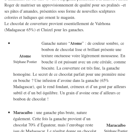
Roger de maitriser un approvisionnement de qualité pour ses pralinés –et
ses pâtes d’amandes, présentées sous forme de nouvelles sculptures
colorées et ludiques qui ornent le magasin.
Le chocolat de couverture provient essentiellement de Valrhona
(Madagascar 65%) et Cluizel pour les ganaches.
Atome
Ganache nature “
” : de couleur sombre, ce
bonbon de chocolat lisse et brillant présente une
texture onctueuse voire légèrement mousseuse. En
Atome
bouche il est puissant avec un cote céréale, comme
Stéphane Pontier
biscuite. La couverture est très fine, la ganache
homogène. Le secret de ce chocolat parfait pour une première mise
en bouche ? Une infusion d’avoine dans la ganache (65%
Madagascar), qui le rend fondant, crémeux et d’un gout par ailleurs
subtil et d’un bel équilibre. Un grain d’avoine orne d’ailleurs ce
bonbon de chocolat !
Maracaibo
: une ganache plus brute, nature
également. Cette fois la ganache provient d’un
chocolat 70% d’Équateur, mais l’enrobage reste
Maracaibo
issu de Madagascar. Le résultat donne un chocolat
Stéphane Pontier