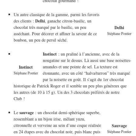
chocolat gourmand !
Un autre classique de la gamme, parmi les favoris
Delhi
des clients :
, ganache citron-basilic, un
chocolat très marqué par le basilic, un peu
Delhi
asséchant. Pour décorer et affiner la saveur de ce
Stéphane Pontier
bonbon, un peu de persil séché.
Instinct
: un praliné à l’ancienne, avec de la
nougatine sur le dessus. Là aussi une base noisettes-
amandes et une pointe de sel. La texture est
Instinct
étonnante, avec un côté “halva/turron” très marqué
Stéphane Pontier
par la noisette en goût. Il s’agit du 1er chocolat
historique de Patrick Roger et il semble un peu plus généreux que
les autres (de 10 à 15 g). Un des 3 chocolats préférés de notre
Club !
sauvage
Le
: un chocolat demi-sphérique superbe,
ressemblant a un bijou irise, mêlant yuzu,
citronnelle et verveine au sein d’une coque réalisée
Sauvage
en 24 étapes avec du chocolat noir, puis blanc puis
Stéphane Pontier