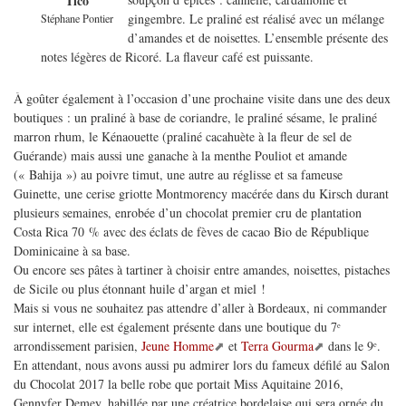
Tico
gingembre. Le praliné est réalisé avec un mélange
Stéphane Pontier
d’amandes et de noisettes. L’ensemble présente des
notes légères de Ricoré. La flaveur café est puissante.
À goûter également à l’occasion d’une prochaine visite dans une des deux
boutiques : un praliné à base de coriandre, le praliné sésame, le praliné
marron rhum, le Kénaouette (praliné cacahuète à la fleur de sel de
Guérande) mais aussi une ganache à la menthe Pouliot et amande
(« Bahija ») au poivre timut, une autre au réglisse et sa fameuse
Guinette, une cerise griotte Montmorency macérée dans du Kirsch durant
plusieurs semaines, enrobée d’un chocolat premier cru de plantation
Costa Rica 70 % avec des éclats de fèves de cacao Bio de République
Dominicaine à sa base.
Ou encore ses pâtes à tartiner à choisir entre amandes, noisettes, pistaches
de Sicile ou plus étonnant huile d’argan et miel !
Mais si vous ne souhaitez pas attendre d’aller à Bordeaux, ni commander
sur internet, elle est également présente dans une boutique du 7ᵉ
arrondissement parisien,
Jeune Homme
et
Terra Gourma
dans le 9ᵉ.
En attendant, nous avons aussi pu admirer lors du fameux défilé au Salon
du Chocolat 2017 la belle robe que portait Miss Aquitaine 2016,
Gennyfer Demey, habillée par une créatrice bordelaise qui sera ornée du