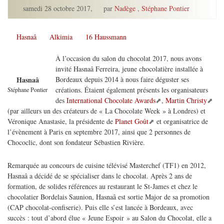
samedi 28 octobre 2017
,
par
Nadège
,
Stéphane Pontier
Hasnaâ
Alkimia
16 Haussmann
À l’occasion du salon du chocolat 2017, nous avons
invité Hasnaâ Ferreira, jeune chocolatière installée à
Bordeaux depuis 2014 à nous faire déguster ses
Hasnaâ
créations. Étaient également présents les organisateurs
Stéphane Pontier
des
International Chocolate Awards
,
Martin Christy
(par ailleurs un des créateurs de « La Chocolate Week » à Londres) et
Véronique Anastasie, la présidente de
Planet Goût
et organisatrice de
l’évènement à Paris en septembre 2017, ainsi que 2 personnes de
Chococlic, dont son fondateur Sébastien Rivière.
Remarquée au concours de cuisine télévisé Masterchef (TF1) en 2012,
Hasnaâ a décidé de se spécialiser dans le chocolat. Après 2 ans de
formation, de solides références au restaurant le St-James et chez le
chocolatier Bordelais Saunion, Hasnaâ est sortie Major de sa promotion
(CAP chocolat-confiserie). Puis elle s’est lancée à Bordeaux, avec
succès : tout d’abord élue « Jeune Espoir » au Salon du Chocolat, elle a