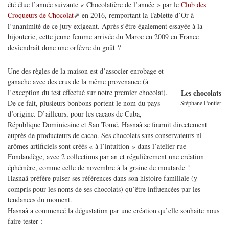
été élue l’année suivante « Chocolatière de l’année » par le
Club des
Croqueurs de Chocolat
en 2016, remportant la Tablette d’Or à
l’unanimité de ce jury exigeant. Après s’être également essayée à la
bijouterie, cette jeune femme arrivée du Maroc en 2009 en France
deviendrait donc une orfèvre du goût ?
Une des règles de la maison est d’associer enrobage et
ganache avec des crus de la même provenance (à
l’exception du test effectué sur notre premier chocolat).
Les chocolats
De ce fait, plusieurs bonbons portent le nom du pays
Stéphane Pontier
d’origine. D’ailleurs, pour les cacaos de Cuba,
République Dominicaine et Sao Tomé, Hasnaâ se fournit directement
auprès de producteurs de cacao. Ses chocolats sans conservateurs ni
arômes artificiels sont créés « à l’intuition » dans l’atelier rue
Fondaudège, avec 2 collections par an et régulièrement une création
éphémère, comme celle de novembre à la graine de moutarde !
Hasnaâ préfère puiser ses références dans son histoire familiale (y
compris pour les noms de ses chocolats) qu’être influencées par les
tendances du moment.
Hasnaâ a commencé la dégustation par une création qu’elle souhaite nous
faire tester :