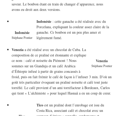
saveur. Le bonbon étant en train de changer d’apparence, nous
avons eu droit aux deux versions.
Indonésie
: cette ganache a été réalisée avec du
Porcelana, expliquant la couleur assez claire de la
ganache. Ce bonbon est un peu plus amer et
Indonésie
légèrement fumé.
Stéphane Pontier
Venezia
a été réalisé avec un chocolat de Cuba. La
composition de ce praliné est étonnante et explique
ce nom : café et noisette du Piémont ! Nous
Venezia
sommes sur un Gianduja et un café Arabica
Stéphane Pontier
d’Éthiopie infusé à partir de grains concassés à
froid, puis on fait frémir le café de façon à l’infuser 3 min. D’où un
goût très particulier évoquant un praliné noisette et café tout juste
torréfié. Le café provient d’un ami torréfacteur à Bordeaux, Carlos
qui tient « L’alchimiste » pour lequel Hasnaâ a eu un coup de cœur.
Tico
est un praliné dont l’enrobage est issu du
Costa Rica, associant café et chocolat avec un
soupçon d’épices : cannelle, cardamome et