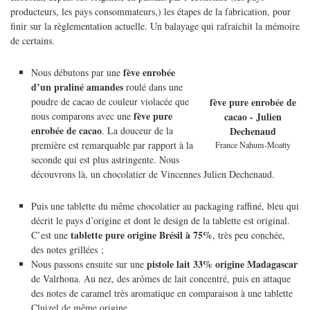
producteurs, les pays consommateurs,) les étapes de la fabrication, pour
finir sur la règlementation actuelle. Un balayage qui rafraichit la mémoire
de certains.
fève enrobée
Nous débutons par une
d’un praliné amandes
roulé dans une
poudre de cacao de couleur violacée que
fève pure enrobée de
fève pure
nous comparons avec une
cacao - Julien
enrobée de cacao
. La douceur de la
Dechenaud
première est remarquable par rapport à la
France Nahum-Moatty
seconde qui est plus astringente. Nous
découvrons là, un chocolatier de Vincennes Julien Dechenaud.
Puis une tablette du même chocolatier au packaging raffiné, bleu qui
décrit le pays d’origine et dont le design de la tablette est original.
tablette pure origine Brésil à 75%
C’est une
, très peu conchée,
des notes grillées ;
pistole lait 33% origine Madagascar
Nous passons ensuite sur une
de Valrhona. Au nez, des arômes de lait concentré, puis en attaque
des notes de caramel très aromatique en comparaison à une tablette
Cluizel de même origine.