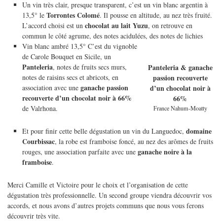
Un vin très clair, presque transparent, c’est un vin blanc argentin à
Torrontes Colomé
13,5° le
. Il pousse en altitude, au nez très fruité.
chocolat au lait Yuzu
L’accord choisi est un
, on retrouve en
commun le côté agrume, des notes acidulées, des notes de lichies
Vin blanc ambré 13,5° C’est du vignoble
de Carole Bouquet en Sicile, un
Panteleria
, notes de fruits secs murs,
Panteleria & ganache
notes de raisins secs et abricots, en
passion recouverte
ganache passion
association avec une
d’un chocolat noir à
recouverte d’un chocolat noir à 66%
66%
de Valrhona.
France Nahum-Moatty
domaine
Et pour finir cette belle dégustation un vin du Languedoc,
Courbissac
, la robe est framboise foncé, au nez des arômes de fruits
ganache noire à la
rouges, une association parfaite avec une
framboise
.
Merci Camille et Victoire pour le choix et l’organisation de cette
dégustation très professionnelle. Un second groupe viendra découvrir vos
accords, et nous avons d’autres projets communs que nous vous ferons
découvrir très vite.