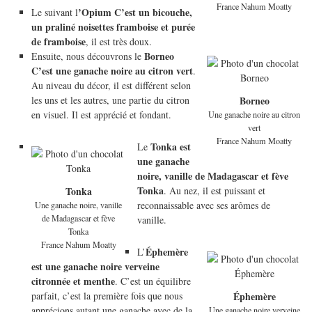
France Nahum Moatty
’Opium C’est un bicouche,
Le suivant l
un praliné noisettes framboise et purée
de framboise
, il est très doux.
Borneo
Ensuite, nous découvrons le
C’est une ganache noire au citron vert
.
Au niveau du décor, il est différent selon
les uns et les autres, une partie du citron
Borneo
en visuel. Il est apprécié et fondant.
Une ganache noire au citron
vert
France Nahum Moatty
Tonka est
Le
une ganache
noire, vanille de Madagascar et fève
Tonka
. Au nez, il est puissant et
Tonka
reconnaissable avec ses arômes de
Une ganache noire, vanille
de Madagascar et fève
vanille.
Tonka
France Nahum Moatty
Éphemère
L’
est une ganache noire verveine
citronnée et menthe
. C’est un équilibre
parfait, c’est la première fois que nous
Éphemère
apprécions autant une ganache avec de la
Une ganache noire verveine