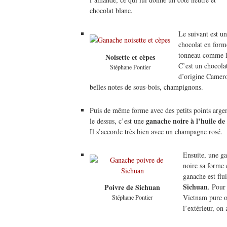
chocolat blanc.
Le suivant est un
chocolat en forme
tonneau comme le
Noisette et cèpes
C’est un chocola
Stéphane Pontier
d’origine Camero
belles notes de sous-bois, champignons.
Puis de même forme avec des petits points argen
ganache noire à l’huile de 
le dessus, c’est une
Il s’accorde très bien avec un champagne rosé.
Ensuite, une g
noire sa forme 
ganache est flu
Sichuan
. Pour
Poivre de Sichuan
Vietnam pure o
Stéphane Pontier
l’extérieur, on