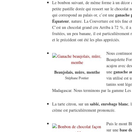
Le bonbon suivant, de même forme à un décor 
petite pastille dorée qui ressort sur le chocolat n
ganache 
qui correspond au palais or, c’est une
Équateur
, nature. La Couverture est très fine e
C’est un chocolat grand cru Arriba à 72 %, il a
fruitées, un peu banane, il est particulièrement
et le précédent ont été les plus appréciés.
Nous continuon
Beaujolette For
acajou avec des 
ganache a
une
Beaujolais, mûre, menthe
vin utilisé est
Stéphane Pontier
tanins sont lég
Madagascar. Nous terminons par la gamme Les P’
sablé, enrobage blanc
La tarte citron, sur un
, 
crème est particulièrement prononcée.
Puis le mont B
base d
sur une