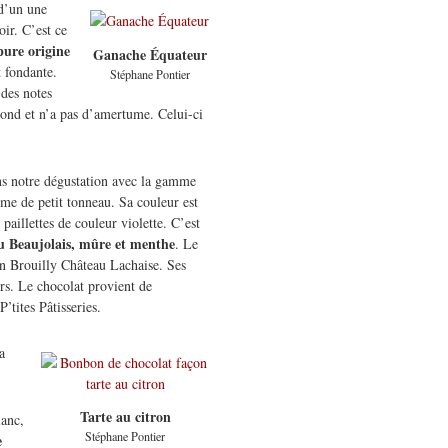
d’un une
oir. C’est ce
pure origine
Ganache Équateur
t fondante.
Stéphane Pontier
 des notes
 rond et n’a pas d’amertume. Celui-ci
s notre dégustation avec la gamme
me de petit tonneau. Sa couleur est
paillettes de couleur violette. C’est
u Beaujolais, mûre et menthe
. Le
 un Brouilly Château Lachaise. Ses
ers. Le chocolat provient de
tites Pâtisseries.
la
Tarte au citron
lanc,
Stéphane Pontier
e