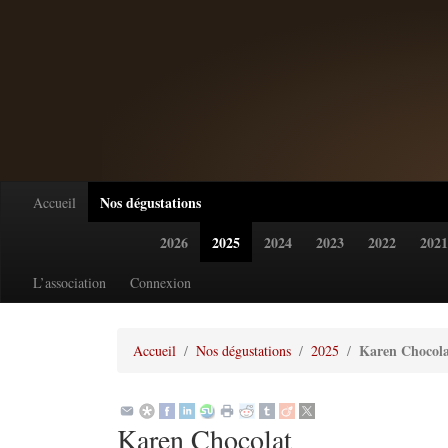
Nos dégustations
Accueil
2026
2025
2024
2023
2022
2021
L’association
Connexion
Karen Chocol
Accueil
Nos dégustations
2025
Karen Chocolat