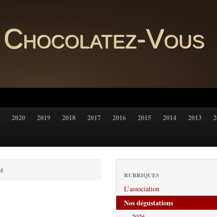
Chocolatez-Vous
2020
2019
2018
2017
2016
2015
2014
2013
2
at
RUBRIQUES
L’association
Nos dégustations
2026