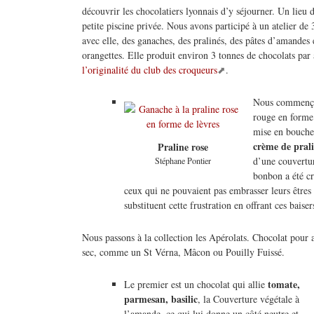
découvrir les chocolatiers lyonnais d’y séjourner. Un lieu d
petite piscine privée. Nous avons participé à un atelier d
avec elle, des ganaches, des pralinés, des pâtes d’amandes 
orangettes. Elle produit environ 3 tonnes de chocolats par
l’originalité du club des croqueurs
.
Nous commenço
rouge en forme
mise en bouche 
crème de pral
Praline rose
d’une couvertu
Stéphane Pontier
bonbon a été c
ceux qui ne pouvaient pas embrasser leurs être
substituent cette frustration en offrant ces baiser
Nous passons à la collection les Apérolats. Chocolat pour a
sec, comme un St Vérna, Mâcon ou Pouilly Fuissé.
tomate,
Le premier est un chocolat qui allie
parmesan, basilic
, la Couverture végétale à
l’amande, ce qui lui donne un côté neutre et