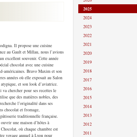
2025
2024
2023
2022
2021
igna. Il propose une cuisine
ce au Gault et Millau, nous l’avions
2020
un excellent souvenir. Cette année
2019
écial chocolat avec une cuisine
2018
sud-américaines. Bravo Maxim et son
res années où elle exposait au Salon
2017
 atypique, et son look d’aviatrice.
2016
i va chercher pour ses recettes le
tilise que des matières nobles, des
2015
recherche l’originalité dans ses
2014
ons chocolat et fromage,
2013
pâtisserie traditionnelle française.
r ouvrir une maison d’hôtes à
2012
 Chocolat, où chaque chambre est
2011
otre voyage annuel à Lyon pour