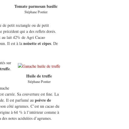
Tomate parmesan basilic
Stéphane Pontier
 de petit rectangle ou de petit
 précédent qui a des reflets dorés.
t au lait 42% de Agri Cacao
noisette et cèpes
un. Il est à la
. De
tés sur
truffe
.
Huile de truffe
Stéphane Pontier
anache
est carrée. Sa couverture est fine. La
poivre de
ide. Il est parfumé au
 son côté agrumes. C’est un cacao du
rigine à 64 % à l’intérieur comme à
 a des notes acidulées d’agrumes.