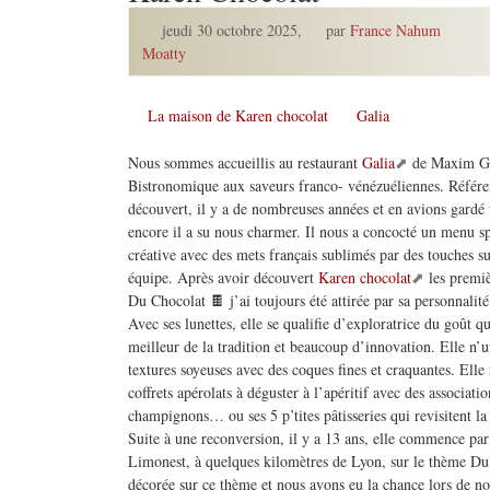
jeudi 30 octobre 2025
,
par
France Nahum
Moatty
La maison de Karen chocolat
Galia
Nous sommes accueillis au restaurant
Galia
de Maxim God
Bistronomique aux saveurs franco- vénézuéliennes. Référen
découvert, il y a de nombreuses années et en avions gardé 
encore il a su nous charmer. Il nous a concocté un menu sp
créative avec des mets français sublimés par des touches 
équipe. Après avoir découvert
Karen chocolat
les premiè
Du Chocolat 🍫 j’ai toujours été attirée par sa personnalité
Avec ses lunettes, elle se qualifie d’exploratrice du goût qu
meilleur de la tradition et beaucoup d’innovation. Elle n’u
textures soyeuses avec des coques fines et craquantes. Elle 
coffrets apérolats à déguster à l’apéritif avec des associati
champignons… ou ses 5 p’tites pâtisseries qui revisitent la 
Suite à une reconversion, il y a 13 ans, elle commence pa
Limonest, à quelques kilomètres de Lyon, sur le thème Du
décorée sur ce thème et nous avons eu la chance lors de n