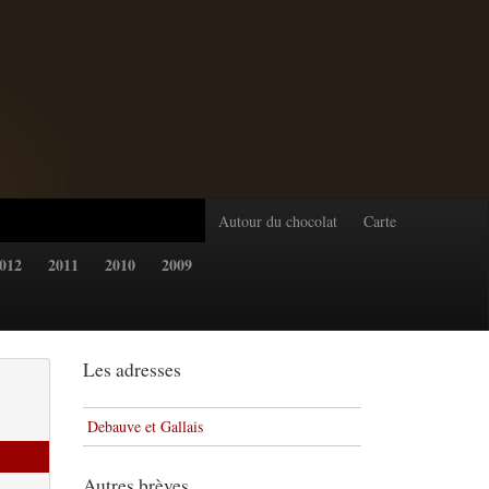
Autour du chocolat
Carte
012
2011
2010
2009
Les adresses
Debauve et Gallais
Autres brèves