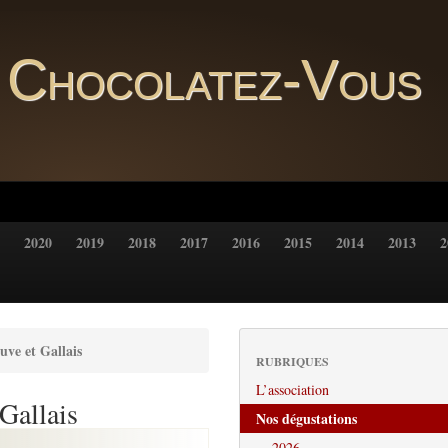
Chocolatez-Vous
2020
2019
2018
2017
2016
2015
2014
2013
2
uve et Gallais
RUBRIQUES
L’association
Gallais
Nos dégustations
2026