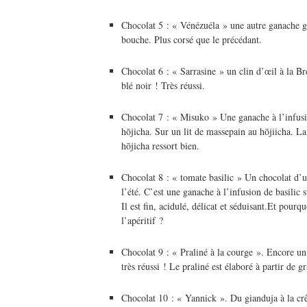
Chocolat 5 : « Vénézuéla » une autre ganache gr
bouche. Plus corsé que le précédant.
Chocolat 6 : « Sarrasine » un clin d’œil à la Br
blé noir ! Très réussi.
Chocolat 7 : « Misuko » Une ganache à l’infusio
hōjicha. Sur un lit de massepain au hōjiicha. L
hōjicha ressort bien.
Chocolat 8 : « tomate basilic » Un chocolat d’u
l’été. C’est une ganache à l’infusion de basilic s
Il est fin, acidulé, délicat et séduisant.Et pour
l’apéritif ?
Chocolat 9 : « Praliné à la courge ». Encore un
très réussi ! Le praliné est élaboré à partir de g
Chocolat 10 : « Yannick ». Du gianduja à la crê