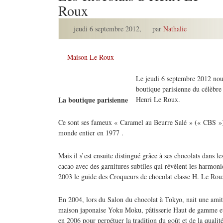
Roux
jeudi 6 septembre 2012
,
par
Nathalie
Maison Le Roux
Le jeudi 6 septembre 2012 nous
boutique parisienne du célèbre
Henri Le Roux.
La boutique parisienne
Ce sont ses fameux « Caramel au Beurre Salé » (« CBS ») 
monde entier en 1977 .
Mais il s’est ensuite distingué grâce à ses chocolats dans le
cacao avec des garnitures subtiles qui révèlent les harmonie
2003 le guide des Croqueurs de chocolat classe H. Le Roux
En 2004, lors du Salon du chocolat à Tokyo, nait une amiti
maison japonaise Yoku Moku, pâtisserie Haut de gamme et
en 2006 pour perpétuer la tradition du goût et de la qualit