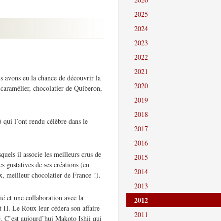
2025
2024
2023
2022
2021
 avons eu la chance de découvrir la
2020
 caramélier, chocolatier de Quiberon,
2019
2018
qui l’ont rendu célèbre dans le
2017
2016
squels il associe les meilleurs crus de
2015
s gustatives de ses créations (en
2014
, meilleur chocolatier de France !).
2013
é et une collaboration avec la
2012
 H. Le Roux leur cédera son affaire
2011
é. C’est aujourd’hui Makoto Ishii qui