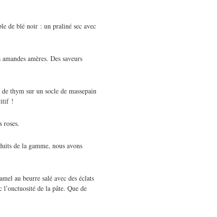
le de blé noir : un praliné sec avec
s amandes amères. Des saveurs
n de thym sur un socle de massepain
itif !
 roses.
oduits de la gamme, nous avons
amel au beurre salé avec des éclats
c l’onctuosité de la pâte. Que de