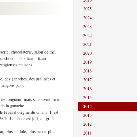
2025
2024
2023
2022
2021
serie, chocolaterie, salon de thé.
2020
s chocolats de leur artisan
2019
estigieuses maisons.
2018
, des ganaches, des pralinées et
2017
ommençons par un
2016
2015
s de longueur, mais sa couverture un
 de la ganache.
2014
e fèves d’origine du Ghana. Il est
2013
 68%. Le décor est joli, du grué
2012
, plus acidulé, plus sucré, plus
2011