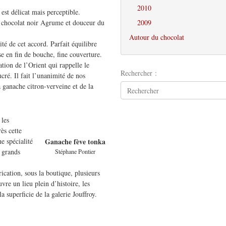
2010
est délicat mais perceptible.
s chocolat noir Agrume et douceur du
2009
Autour du chocolat
té de cet accord. Parfait équilibre
se en fin de bouche, fine couverture.
tion de l’Orient qui rappelle le
Rechercher :
ucré. Il fait l’unanimité de nos
la ganache citron-verveine et de la
 les
ès cette
e spécialité
Ganache fève tonka
s grands
Stéphane Pontier
brication, sous la boutique, plusieurs
vre un lieu plein d’histoire, les
a superficie de la galerie Jouffroy.