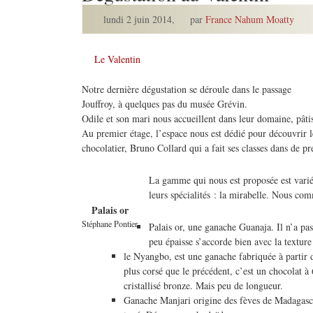
lundi 2 juin 2014
,
par
France Nahum Moatty
Le Valentin
Notre dernière dégustation se déroule dans le passage
Jouffroy, à quelques pas du musée Grévin.
Odile et son mari nous accueillent dans leur domaine, pâtis
Au premier étage, l’espace nous est dédié pour découvrir le
chocolatier, Bruno Collard qui a fait ses classes dans de pr
La gamme qui nous est proposée est variée
leurs spécialités : la mirabelle. Nous c
Palais or
Stéphane Pontier
Palais or, une ganache Guanaja. Il n’a pa
peu épaisse s’accorde bien avec la texture
le Nyangbo, est une ganache fabriquée à partir d
plus corsé que le précédent, c’est un chocolat à
cristallisé bronze. Mais peu de longueur.
Ganache Manjari origine des fèves de Madagascar