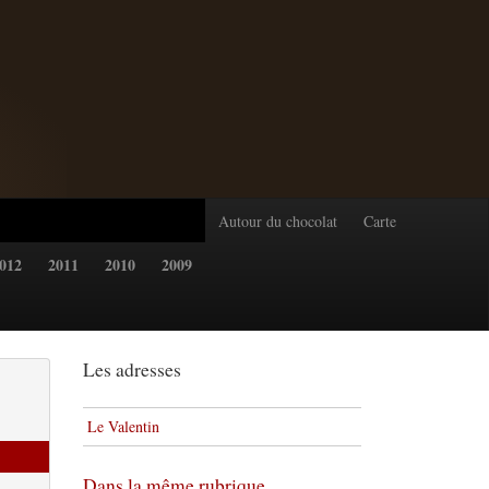
Autour du chocolat
Carte
012
2011
2010
2009
Les adresses
Le Valentin
Dans la même rubrique