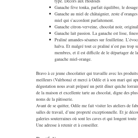
typé. Décors aux rhodoïds
Ganache fève tonka, parfait équilibre, le dosage 
Ganache au miel de châtaignier, zeste d’orange
miel qui s’accordent parfaitement.
Ganache citron-verveine, chocolat noir, originali
Ganache lait passion. La ganache est lisse, fines
Praliné amandes-sésames sur feuilletine. L’évoca
halva. Et malgré tout ce praliné n’est pas trop s
membres, et il est difficile de le départager de 
ganache miel-orange.
Bravo à ce jeune chocolatier qui travaille avec les produits
meilleurs (Valrhona) et merci à Odile et à son mari qui apr
dégustation nous avait préparé un petit dîner quiche lorrain
de la maison et excellente tarte au chocolat, digne des plu
noms de la pâtisserie.
Avant de se quitter, Odile me fait visiter les ateliers de fa
salles de travail, d’une propreté exceptionnelle. Et je décou
galeries souterraines où sont les caves et qui longent toute l
Une adresse à retenir et à conseiller.