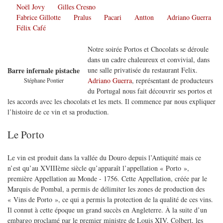
Noël Jovy
Gilles Cresno
Fabrice Gillotte
Pralus
Pacari
Antton
Adriano Guerra
Félix Café
Notre soirée Portos et Chocolats se déroule
dans un cadre chaleureux et convivial, dans
une salle privatisée du restaurant Felix.
Barre infernale pistache
Adriano Guerra
, représentant de producteurs
Stéphane Pontier
du Portugal nous fait découvrir ses portos et
les accords avec les chocolats et les mets. Il commence par nous expliquer
l’histoire de ce vin et sa production.
Le Porto
Le vin est produit dans la vallée du Douro depuis l’Antiquité mais ce
n’est qu’au XVIIIème siècle qu’apparaît l’appellation « Porto »,
première Appellation au Monde - 1756. Cette Appellation, créée par le
Marquis de Pombal, a permis de délimiter les zones de production des
« Vins de Porto », ce qui a permis la protection de la qualité de ces vins.
Il connut à cette époque un grand succès en Angleterre. À la suite d’un
embargo proclamé par le premier ministre de Louis XIV, Colbert, les