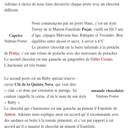
Adriano a choisi de nous faire découvrir chaque porto avec un chocolat
différent.
Nous commençons par un porto blanc, c’est un style
Poças
Tawny de la Maison Familiale
, vieilli en fût 3 ans
d’âge, cépages Malvasia fina, Rabigato et Viosinho. Bon
Caprice
équilibre entre alcool et sucre, à servir à 8°C
Stéphane Pontier
Le premier chocolat est la barre infernale à la pistache
de
Pralus
, c’est une crème de pistache avec des morceaux de pistaches
Le second chocolat est une ganache au gingembre de
Gilles Cresno
.
L’harmonie est très bonne.
Le second porto est un Ruby spécial réserve -
Clã de la Quinta Nova
cuvée
, qui veut dire
« clan » et donc par extension se partage. Sa
amande chocolatée
couleur rappelle la cerise, d’où le nom de son style
Stéphane Pontier
« Ruby ».
Le chocolat qui s’harmonise est une ganache au piment d’Espelette de
Antton
. Adriano nous explique aussi un accord qu’il recommande avec
des sardines en boîte à la tomate pimentée, et c’est par rapport à cet
accord qu’il a suggéré le chocolat au piment d’Espelette.