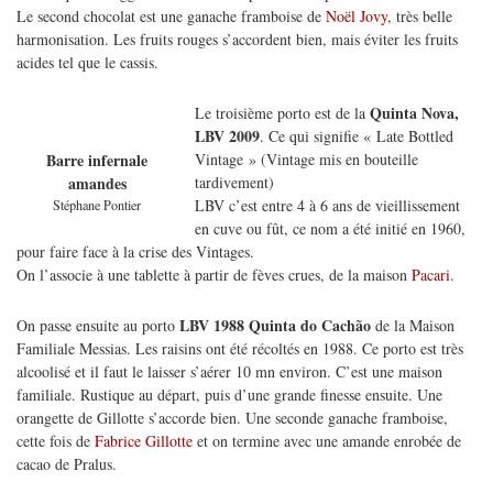
Le second chocolat est une ganache framboise de
Noël Jovy
, très belle
harmonisation. Les fruits rouges s’accordent bien, mais éviter les fruits
acides tel que le cassis.
Quinta Nova,
Le troisième porto est de la
LBV 2009
. Ce qui signifie « Late Bottled
Vintage » (Vintage mis en bouteille
Barre infernale
tardivement)
amandes
LBV c’est entre 4 à 6 ans de vieillissement
Stéphane Pontier
en cuve ou fût, ce nom a été initié en 1960,
pour faire face à la crise des Vintages.
On l’associe à une tablette à partir de fèves crues, de la maison
Pacari
.
LBV 1988 Quinta do Cachão
On passe ensuite au porto
de la Maison
Familiale Messias. Les raisins ont été récoltés en 1988. Ce porto est très
alcoolisé et il faut le laisser s’aérer 10 mn environ. C’est une maison
familiale. Rustique au départ, puis d’une grande finesse ensuite. Une
orangette de Gillotte s’accorde bien. Une seconde ganache framboise,
cette fois de
Fabrice Gillotte
et on termine avec une amande enrobée de
cacao de Pralus.