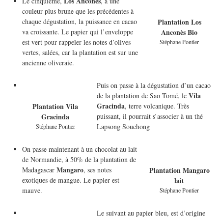
Los Anconès
Le cinquième,
, a une
couleur plus brune que les précédentes à
chaque dégustation, la puissance en cacao
Plantation Los
va croissante. Le papier qui l’enveloppe
Anconès Bio
est vert pour rappeler les notes d’olives
Stéphane Pontier
vertes, salées, car la plantation est sur une
ancienne oliveraie.
Puis on passe à la dégustation d’un cacao
Vila
de la plantation de Sao Tomé, le
Gracinda
, terre volcanique. Très
Plantation Vila
puissant, il pourrait s’associer à un thé
Gracinda
Lapsong Souchong
Stéphane Pontier
On passe maintenant à un chocolat au lait
de Normandie, à 50% de la plantation de
Mangaro
Madagascar
, ses notes
Plantation Mangaro
exotiques de mangue. Le papier est
lait
mauve.
Stéphane Pontier
Le suivant au papier bleu, est d’origine