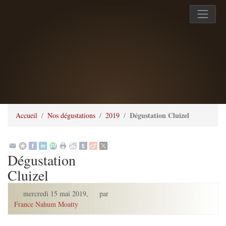
Dégustation Cluizel
Accueil
Nos dégustations
2019
Dégustation
Cluizel
mercredi 15 mai 2019
,
par
France Nahum Moatty