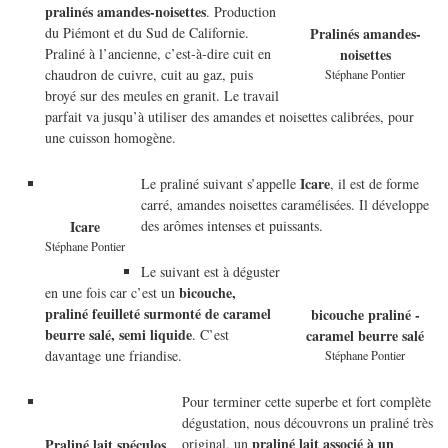
pralinés amandes-noisettes
. Production
du Piémont et du Sud de Californie.
Pralinés amandes-
Praliné à l’ancienne, c’est-à-dire cuit en
noisettes
chaudron de cuivre, cuit au gaz, puis
Stéphane Pontier
broyé sur des meules en granit. Le travail
parfait va jusqu’à utiliser des amandes et noisettes calibrées, pour
une cuisson homogène.
Icare
Le praliné suivant s’appelle
, il est de forme
carré, amandes noisettes caramélisées. Il développe
des arômes intenses et puissants.
Icare
Stéphane Pontier
Le suivant est à déguster
bicouche,
en une fois car c’est un
praliné feuilleté surmonté de caramel
bicouche praliné -
beurre salé, semi liquide
. C’est
caramel beurre salé
davantage une friandise.
Stéphane Pontier
Pour terminer cette superbe et fort complète
dégustation, nous découvrons un praliné très
praliné lait associé à un
original, un
Praliné lait spéculos