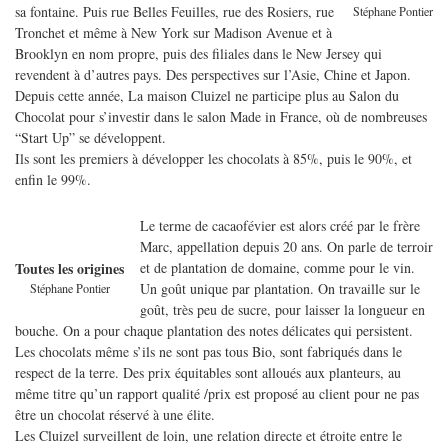
sa fontaine. Puis rue Belles Feuilles, rue des Rosiers, rue
Stéphane Pontier
Tronchet et même à New York sur Madison Avenue et à
Brooklyn en nom propre, puis des filiales dans le New Jersey qui
revendent à d’autres pays. Des perspectives sur l’Asie, Chine et Japon.
Depuis cette année, La maison Cluizel ne participe plus au Salon du
Chocolat pour s’investir dans le salon Made in France, où de nombreuses
“Start Up” se développent.
Ils sont les premiers à développer les chocolats à 85%, puis le 90%, et
enfin le 99%.
Le terme de cacaofévier est alors créé par le frère
Marc, appellation depuis 20 ans. On parle de terroir
et de plantation de domaine, comme pour le vin.
Toutes les origines
Un goût unique par plantation. On travaille sur le
Stéphane Pontier
goût, très peu de sucre, pour laisser la longueur en
bouche. On a pour chaque plantation des notes délicates qui persistent.
Les chocolats même s’ils ne sont pas tous Bio, sont fabriqués dans le
respect de la terre. Des prix équitables sont alloués aux planteurs, au
même titre qu’un rapport qualité /prix est proposé au client pour ne pas
être un chocolat réservé à une élite.
Les Cluizel surveillent de loin, une relation directe et étroite entre le