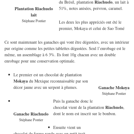
Riachuelo
du Brésil, plantation
, un lait à
51%, notes anisées, poivron, caramel.
Plantation Riachuelo
lait
Stéphane Pontier
Les deux les plus appréciés ont été le
premier, Mokaya et celui de Sao Tomé
Ce sont maintenant les ganaches qui vont être dégustées, avec un intérieur
pur origine comme les petites tablettes dégustées. Seul l’enrobage est le
même, un assemblage à 6 3%. Ils font 10g chacun avec un double
enrobage pour une conservation optimale.
Le premier est un chocolat de plantation
Mokaya
du Mexique reconnaissable par son
décor jaune avec un serpent à plumes.
Ganache Mokoya
Stéphane Pontier
Puis la ganache donc le
Riachuelo
chocolat vient de la plantation
,
dont le nom est inscrit sur le bonbon.
Ganache Riachuelo
Stéphane Pontier
Ensuite vient un
chocolat de forme ronde avec un petit trait