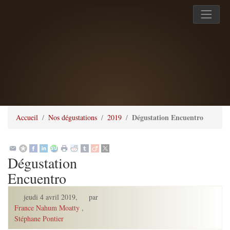
Dégustation Encuentro
Accueil
Nos dégustations
2019
Dégustation
Encuentro
jeudi 4 avril 2019
,
par
France Nahum Moatty
,
Stéphane Pontier