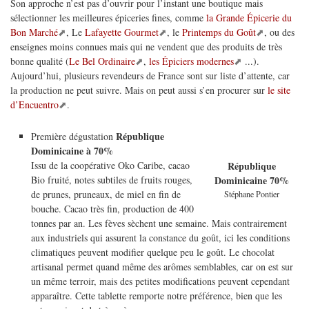
Son approche n’est pas d’ouvrir pour l’instant une boutique mais
sélectionner les meilleures épiceries fines, comme
la Grande Épicerie du
Bon Marché
, Le
Lafayette Gourmet
, le
Printemps du Goût
, ou des
enseignes moins connues mais qui ne vendent que des produits de très
bonne qualité (
Le Bel Ordinaire
,
les Épiciers modernes
...).
Aujourd’hui, plusieurs revendeurs de France sont sur liste d’attente, car
la production ne peut suivre. Mais on peut aussi s’en procurer sur
le site
d’Encuentro
.
République
Première dégustation
Dominicaine à 70%
Issu de la coopérative Oko Caribe, cacao
République
Bio fruité, notes subtiles de fruits rouges,
Dominicaine 70%
de prunes, pruneaux, de miel en fin de
Stéphane Pontier
bouche. Cacao très fin, production de 400
tonnes par an. Les fèves sèchent une semaine. Mais contrairement
aux industriels qui assurent la constance du goût, ici les conditions
climatiques peuvent modifier quelque peu le goût. Le chocolat
artisanal permet quand même des arômes semblables, car on est sur
un même terroir, mais des petites modifications peuvent cependant
apparaître. Cette tablette remporte notre préférence, bien que les