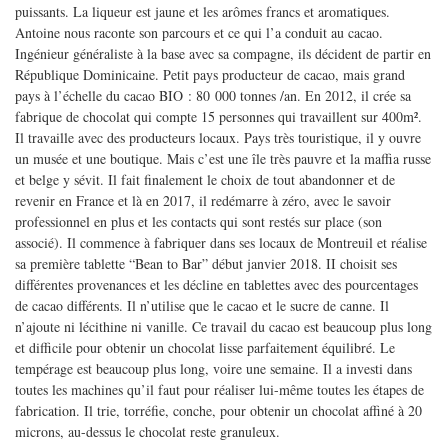
puissants. La liqueur est jaune et les arômes francs et aromatiques.
Antoine nous raconte son parcours et ce qui l’a conduit au cacao.
Ingénieur généraliste à la base avec sa compagne, ils décident de partir en
République Dominicaine. Petit pays producteur de cacao, mais grand
pays à l’échelle du cacao BIO : 80 000 tonnes /an. En 2012, il crée sa
fabrique de chocolat qui compte 15 personnes qui travaillent sur 400m².
Il travaille avec des producteurs locaux. Pays très touristique, il y ouvre
un musée et une boutique. Mais c’est une île très pauvre et la maffia russe
et belge y sévit. Il fait finalement le choix de tout abandonner et de
revenir en France et là en 2017, il redémarre à zéro, avec le savoir
professionnel en plus et les contacts qui sont restés sur place (son
associé). Il commence à fabriquer dans ses locaux de Montreuil et réalise
sa première tablette “Bean to Bar” début janvier 2018. II choisit ses
différentes provenances et les décline en tablettes avec des pourcentages
de cacao différents. Il n’utilise que le cacao et le sucre de canne. Il
n’ajoute ni lécithine ni vanille. Ce travail du cacao est beaucoup plus long
et difficile pour obtenir un chocolat lisse parfaitement équilibré. Le
tempérage est beaucoup plus long, voire une semaine. Il a investi dans
toutes les machines qu’il faut pour réaliser lui-même toutes les étapes de
fabrication. Il trie, torréfie, conche, pour obtenir un chocolat affiné à 20
microns, au-dessus le chocolat reste granuleux.