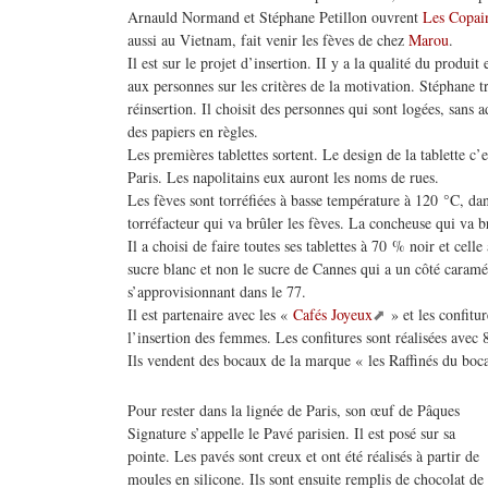
Arnauld Normand et Stéphane Petillon ouvrent
Les Copai
aussi au Vietnam, fait venir les fèves de chez
Marou
.
Il est sur le projet d’insertion. II y a la qualité du produit
aux personnes sur les critères de la motivation. Stéphane tr
réinsertion. Il choisit des personnes qui sont logées, sans a
des papiers en règles.
Les premières tablettes sortent. Le design de la tablette c’e
Paris. Les napolitains eux auront les noms de rues.
Les fèves sont torréfiées à basse température à 120 °C, da
torréfacteur qui va brûler les fèves. La concheuse qui va bro
Il a choisi de faire toutes ses tablettes à 70 % noir et celle
sucre blanc et non le sucre de Cannes qui a un côté caramél
s’approvisionnant dans le 77.
Il est partenaire avec les «
Cafés Joyeux
» et les confitu
l’insertion des femmes. Les confitures sont réalisées avec 8
Ils vendent des bocaux de la marque « les Raffinés du boca
Pour rester dans la lignée de Paris, son œuf de Pâques
Signature s’appelle le Pavé parisien. Il est posé sur sa
pointe. Les pavés sont creux et ont été réalisés à partir de
moules en silicone. Ils sont ensuite remplis de chocolat de