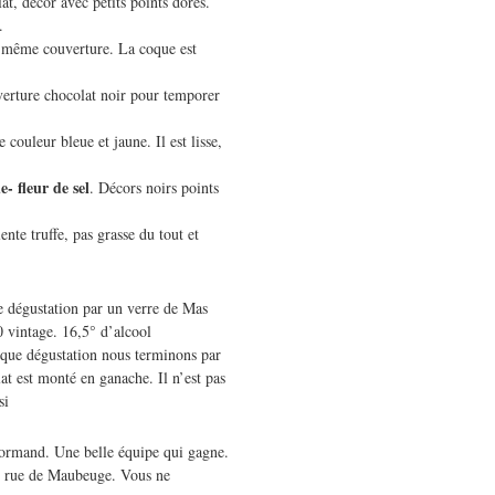
t, décor avec petits points dorés.
.
 même couverture. La coque est
verture chocolat noir pour temporer
e couleur bleue et jaune. Il est lisse,
- fleur de sel
. Décors noirs points
ente truffe, pas grasse du tout et
 dégustation par un verre de Mas
 vintage. 16,5° d’alcool
que dégustation nous terminons par
t est monté en ganache. Il n’est pas
si
Normand. Une belle équipe qui gagne.
90 rue de Maubeuge. Vous ne