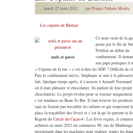
mardi 22 mars 2022
,
par
France Nahum Moatty
Les copains de Bastien
Ce nom vient de la qu
posée par le fils de S
Petillon au début du
confinement. Il deman
œufs et pavés
son papa pourquoi il n
« Copains de la rue » c’est-à-dire les SDF ? Difficile de r
Puis le confinement arrive, Stéphanie se met à la pâtisserie
fait. Quelque temps après, il s’associe à Arnault Normand
où il était pâtissier et chocolatier. Ils parlent de leur pro
chocolaterie. Le projet évolue pour se tourner uniquement
c’est tendance en Bean To Bar. Il faut trouver les produc
(qui ne fassent pas travailler les enfants et qui respectent
place la traçabilité des fèves) et c’est là qu’ils partent s
Regout du
Cercle du Cacao
. Les fèves reçues, il commen
achètera en mars 2021 un commerce 90, rue de Maubeuge. 
investissent dans les machines pour réaliser, toutes les étape