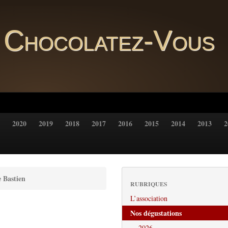
Chocolatez-Vous
2020
2019
2018
2017
2016
2015
2014
2013
2
 Bastien
RUBRIQUES
L’association
Nos dégustations
2026