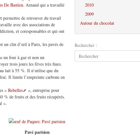
ns De Bastien
. Arnaud qui a travaillé
2010
2009
 et permettre de retrouver du travail
Autour du chocolat
availle avec des associations de
ddiction, et coresponsables et qui ont
st un clin d’œil à Paris, les pavés de
Rechercher :
ns un four à gaz et non un
yer trois jours les fèves très fines.
 au lait à 55 %. Il n’utilise que du
isé. Il limite l’empreinte carbone en
res «
Rebelles
», entreprise pour
0 % de fruits et des fruits récupérés.
l ».
Pavé parisien