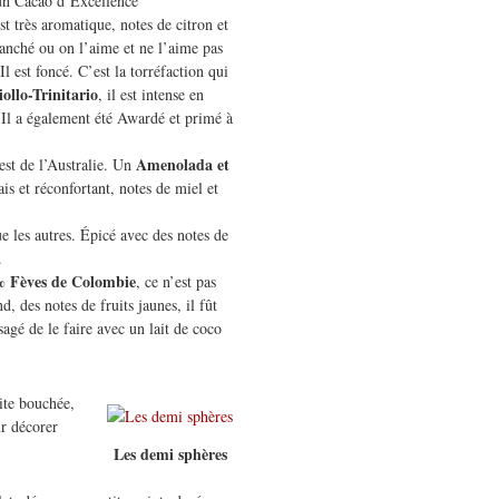
 un Cacao d’Excellence
st très aromatique, notes de citron et
tranché ou on l’aime et ne l’aime pas
 Il est foncé. C’est la torréfaction qui
iollo-Trinitario
, il est intense en
. Il a également été Awardé et primé à
Amenolada et
’est de l’Australie. Un
ais et réconfortant, notes de miel et
e les autres. Épicé avec des notes de
.
 % Fèves de Colombie
, ce n’est pas
, des notes de fruits jaunes, il fût
agé de le faire avec un lait de coco
.
ite bouchée,
ur décorer
Les demi sphères