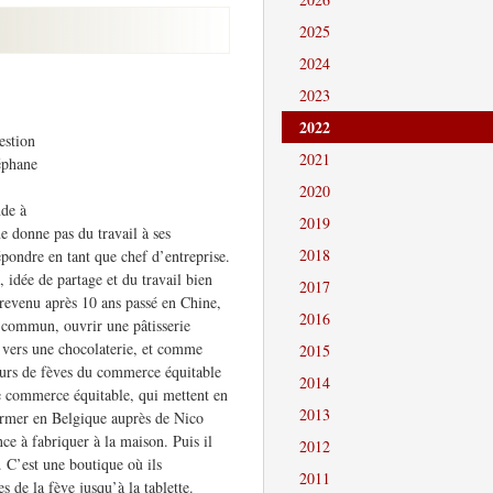
2025
2024
2023
2022
estion
2021
téphane
2020
de à
2019
e donne pas du travail à ses
2018
épondre en tant que chef d’entreprise.
, idée de partage et du travail bien
2017
 revenu après 10 ans passé en Chine,
2016
jet commun, ouvrir une pâtisserie
 vers une chocolaterie, et comme
2015
teurs de fèves du commerce équitable
2014
 le commerce équitable, qui mettent en
2013
e former en Belgique auprès de Nico
ce à fabriquer à la maison. Puis il
2012
C’est une boutique où ils
2011
s de la fève jusqu’à la tablette.