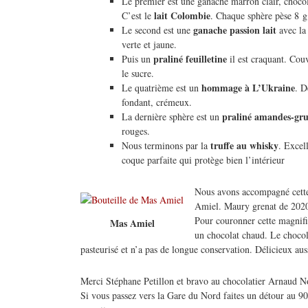
Le premier est une ganache marron clair, chocola
lait Colombie
C’est le
. Chaque sphère pèse 8 g
ganache passion lait
Le second est une
avec la
verte et jaune.
praliné feuilletine
Puis un
il est craquant. Cou
le sucre.
hommage à L’Ukraine
Le quatrième est un
. D
fondant, crémeux.
praliné amandes-grue
La dernière sphère est un
rouges.
truffe au whisky
Nous terminons par la
. Excell
coque parfaite qui protège bien l’intérieur
Nous avons accompagné cette
Amiel. Maury grenat de 2020
Pour couronner cette magnifi
Mas Amiel
un chocolat chaud. Le chocola
pasteurisé et n’a pas de longue conservation. Délicieux aus
Merci Stéphane Petillon et bravo au chocolatier Arnaud 
Si vous passez vers la Gare du Nord faites un détour au 