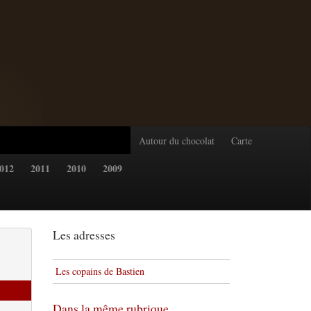
Autour du chocolat
Carte
012
2011
2010
2009
Les adresses
Les copains de Bastien
Dans la même rubrique