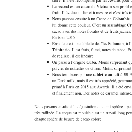
cidre. Il a été récompensé par les Awards pour
Vietnam
Le second est un cacao du
son profil e
fruit. Il évolue au fur et à mesure et c’est très 
Colombie
Nous passons ensuite à un Cacao de
.
Cr
lui donne cette couleur. C’est un assemblage
cacao avec des notes florales et de fruits jaunes
Paris en 2015
îles Salomon
Ensuite c’est une tablette des
, à l
Trinitario
. Il est frais, fumé, notes de tabac, Fr
de réglisse, il est linéaire.
Cuba
On passe à l’origine
. Moins surprenant qu
poivre, de noisettes de citron. Moins surprenant
tablette au lait à 55
Nous terminons par une
un Dark milk, mais il est très apprécié, gourmand
primé à Paris en 2015 aux Awards. Il a été envis
et finalement non. Des notes de caramel intense
Nous passons ensuite à la dégustation de demi-sphère : pet
très raffinée. La coque est moulée c’est un travail long po
chaque sphère de beurre de cacao coloré.