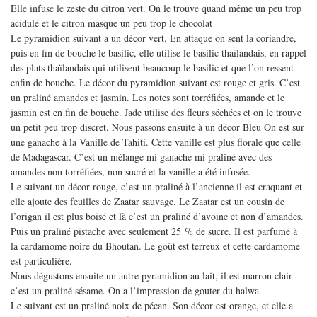
Elle infuse le zeste du citron vert. On le trouve quand même un peu trop
acidulé et le citron masque un peu trop le chocolat
Le pyramidion suivant a un décor vert. En attaque on sent la coriandre,
puis en fin de bouche le basilic, elle utilise le basilic thaïlandais, en rappel
des plats thaïlandais qui utilisent beaucoup le basilic et que l’on ressent
enfin de bouche. Le décor du pyramidion suivant est rouge et gris. C’est
un praliné amandes et jasmin. Les notes sont torréfiées, amande et le
jasmin est en fin de bouche. Jade utilise des fleurs séchées et on le trouve
un petit peu trop discret. Nous passons ensuite à un décor Bleu On est sur
une ganache à la Vanille de Tahiti. Cette vanille est plus florale que celle
de Madagascar. C’est un mélange mi ganache mi praliné avec des
amandes non torréfiées, non sucré et la vanille a été infusée.
Le suivant un décor rouge, c’est un praliné à l’ancienne il est craquant et
elle ajoute des feuilles de Zaatar sauvage. Le Zaatar est un cousin de
l’origan il est plus boisé et là c’est un praliné d’avoine et non d’amandes.
Puis un praliné pistache avec seulement 25 % de sucre. Il est parfumé à
la cardamome noire du Bhoutan. Le goût est terreux et cette cardamome
est particulière.
Nous dégustons ensuite un autre pyramidion au lait, il est marron clair
c’est un praliné sésame. On a l’impression de gouter du halwa.
Le suivant est un praliné noix de pécan. Son décor est orange, et elle a