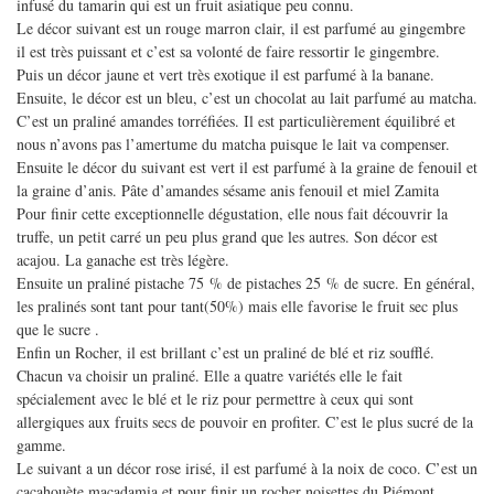
infusé du tamarin qui est un fruit asiatique peu connu.
Le décor suivant est un rouge marron clair, il est parfumé au gingembre
il est très puissant et c’est sa volonté de faire ressortir le gingembre.
Puis un décor jaune et vert très exotique il est parfumé à la banane.
Ensuite, le décor est un bleu, c’est un chocolat au lait parfumé au matcha.
C’est un praliné amandes torréfiées. Il est particulièrement équilibré et
nous n’avons pas l’amertume du matcha puisque le lait va compenser.
Ensuite le décor du suivant est vert il est parfumé à la graine de fenouil et
la graine d’anis. Pâte d’amandes sésame anis fenouil et miel Zamita
Pour finir cette exceptionnelle dégustation, elle nous fait découvrir la
truffe, un petit carré un peu plus grand que les autres. Son décor est
acajou. La ganache est très légère.
Ensuite un praliné pistache 75 % de pistaches 25 % de sucre. En général,
les pralinés sont tant pour tant(50%) mais elle favorise le fruit sec plus
que le sucre .
Enfin un Rocher, il est brillant c’est un praliné de blé et riz soufflé.
Chacun va choisir un praliné. Elle a quatre variétés elle le fait
spécialement avec le blé et le riz pour permettre à ceux qui sont
allergiques aux fruits secs de pouvoir en profiter. C’est le plus sucré de la
gamme.
Le suivant a un décor rose irisé, il est parfumé à la noix de coco. C’est un
cacahouète macadamia et pour finir un rocher noisettes du Piémont.