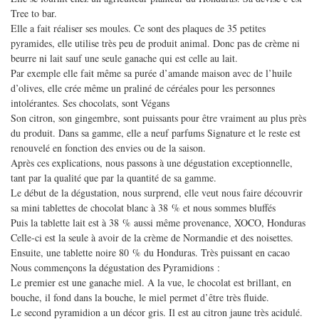
Tree to bar.
Elle a fait réaliser ses moules. Ce sont des plaques de 35 petites
pyramides, elle utilise très peu de produit animal. Donc pas de crème ni
beurre ni lait sauf une seule ganache qui est celle au lait.
Par exemple elle fait même sa purée d’amande maison avec de l’huile
d’olives, elle crée même un praliné de céréales pour les personnes
intolérantes. Ses chocolats, sont Végans
Son citron, son gingembre, sont puissants pour être vraiment au plus près
du produit. Dans sa gamme, elle a neuf parfums Signature et le reste est
renouvelé en fonction des envies ou de la saison.
Après ces explications, nous passons à une dégustation exceptionnelle,
tant par la qualité que par la quantité de sa gamme.
Le début de la dégustation, nous surprend, elle veut nous faire découvrir
sa mini tablettes de chocolat blanc à 38 % et nous sommes bluffés
Puis la tablette lait est à 38 % aussi même provenance, XOCO, Honduras
Celle-ci est la seule à avoir de la crème de Normandie et des noisettes.
Ensuite, une tablette noire 80 % du Honduras. Très puissant en cacao
Nous commençons la dégustation des Pyramidions :
Le premier est une ganache miel. A la vue, le chocolat est brillant, en
bouche, il fond dans la bouche, le miel permet d’être très fluide.
Le second pyramidion a un décor gris. Il est au citron jaune très acidulé.