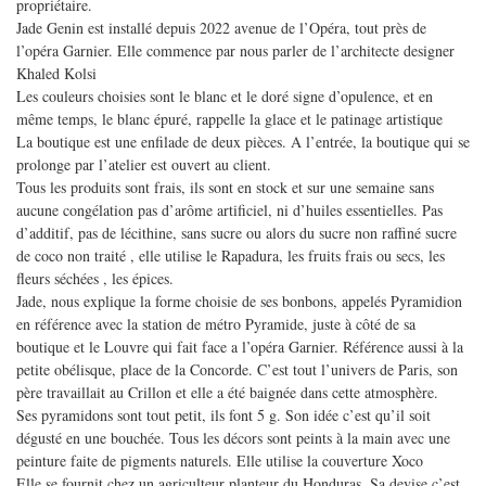
propriétaire.
Jade Genin est installé depuis 2022 avenue de l’Opéra, tout près de
l’opéra Garnier. Elle commence par nous parler de l’architecte designer
Khaled Kolsi
Les couleurs choisies sont le blanc et le doré signe d’opulence, et en
même temps, le blanc épuré, rappelle la glace et le patinage artistique
La boutique est une enfilade de deux pièces. A l’entrée, la boutique qui se
prolonge par l’atelier est ouvert au client.
Tous les produits sont frais, ils sont en stock et sur une semaine sans
aucune congélation pas d’arôme artificiel, ni d’huiles essentielles. Pas
d’additif, pas de lécithine, sans sucre ou alors du sucre non raffiné sucre
de coco non traité , elle utilise le Rapadura, les fruits frais ou secs, les
fleurs séchées , les épices.
Jade, nous explique la forme choisie de ses bonbons, appelés Pyramidion
en référence avec la station de métro Pyramide, juste à côté de sa
boutique et le Louvre qui fait face a l’opéra Garnier. Référence aussi à la
petite obélisque, place de la Concorde. C’est tout l’univers de Paris, son
père travaillait au Crillon et elle a été baignée dans cette atmosphère.
Ses pyramidons sont tout petit, ils font 5 g. Son idée c’est qu’il soit
dégusté en une bouchée. Tous les décors sont peints à la main avec une
peinture faite de pigments naturels. Elle utilise la couverture Xoco
Elle se fournit chez un agriculteur planteur du Honduras. Sa devise c’est