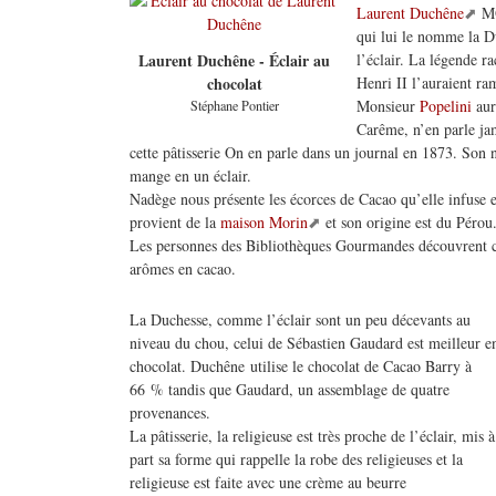
Laurent Duchêne
MO
qui lui le nomme la Du
l’éclair. La légende r
Laurent Duchêne - Éclair au
Henri II l’auraient ra
chocolat
Monsieur
Popelini
aur
Stéphane Pontier
Carême, n’en parle j
cette pâtisserie On en parle dans un journal en 1873. Son n
mange en un éclair.
Nadège nous présente les écorces de Cacao qu’elle infuse e
provient de la
maison Morin
et son origine est du Pérou
Les personnes des Bibliothèques Gourmandes découvrent cet
arômes en cacao.
La Duchesse, comme l’éclair sont un peu décevants au
niveau du chou, celui de Sébastien Gaudard est meilleur e
chocolat. Duchêne utilise le chocolat de Cacao Barry à
66 % tandis que Gaudard, un assemblage de quatre
provenances.
La pâtisserie, la religieuse est très proche de l’éclair, mis à
part sa forme qui rappelle la robe des religieuses et la
religieuse est faite avec une crème au beurre