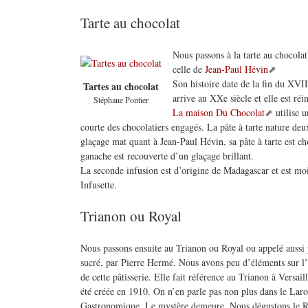
Tarte au chocolat
Nous passons à la tarte au chocolat
celle de
Jean-Paul Hévin
Son histoire date de la fin du XVII
Tartes au chocolat
arrive au XXe siècle et elle est ré
Stéphane Pontier
La maison Du Chocolat
utilise 
courte des chocolatiers engagés. La pâte à tarte nature deu
glaçage mat quant à Jean-Paul Hévin, sa pâte à tarte est cho
ganache est recouverte d’un glaçage brillant.
La seconde infusion est d’origine de Madagascar et est mo
Infusette.
Trianon ou Royal
Nous passons ensuite au Trianon ou Royal ou appelé aussi p
sucré, par Pierre Hermé. Nous avons peu d’éléments sur l’
de cette pâtisserie. Elle fait référence au Trianon à Versaill
été créée en 1910. On n’en parle pas non plus dans le Lar
Gastronomique. Le mystère demeure. Nous dégustons le R