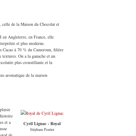
, celle de la Maison du Chocolat et
I en Angleterre, en France, elle
interprétée et plus moderne.
un Cacao à 70 % du Cameroun, filière
x textures. On a la ganache et un
colatée plus croustillante et la
ins aromatique de la maison
laisir
histoire
es et a
Cyril Lignac - Royal
ousse
Stéphane Pontier
oyal de