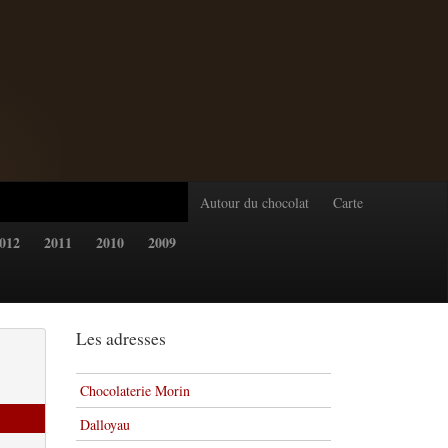
Autour du chocolat
Carte
012
2011
2010
2009
Les adresses
Chocolaterie Morin
Dalloyau