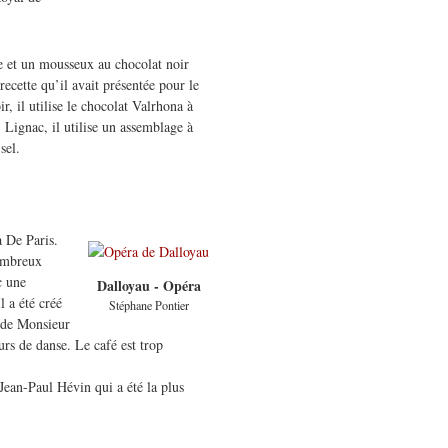
e et un mousseux au chocolat noir
 recette qu’il avait présentée pour le
r, il utilise le chocolat Valrhona à
Lignac, il utilise un assemblage à
sel.
a De Paris.
ombreux
c une
Dalloyau - Opéra
l a été créé
Stéphane Pontier
 de Monsieur
eurs de danse. Le café est trop
Jean-Paul Hévin qui a été la plus