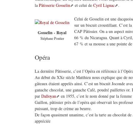
la
Pâtisserie Gosselin
et celui de
Cyril Lignac
.
Celui de Gosselin est une dacquois
sur un biscuit croustillant. C’est la
CAP Pâtissier. On a un aspect miroi
Gosselin - Royal
66 % du Nicaragua. Quant à Cyril, 
Stéphane Pontier
67 % et sa mousse a une pointe de 
Opéra
La dernière Pâtisserie, c’est l’Opéra en référence à l’Opér
Au début du XXe siècle Matthieu nous explique que de n
gâteaux étaient appelés ainsi. C’est un biscuit Joconde ave
ganache chocolat, une ganache Café, poudré paillettes or. I
par
Dalloyau
en 1955, c’est le nom donné par la femme
Gaillon, pâtissier près de l’opéra qui observait les profess
puissant, trop de crème au beurre.
De façon quasiment unanime, c’est la tarte au chocolat de 
appréciée