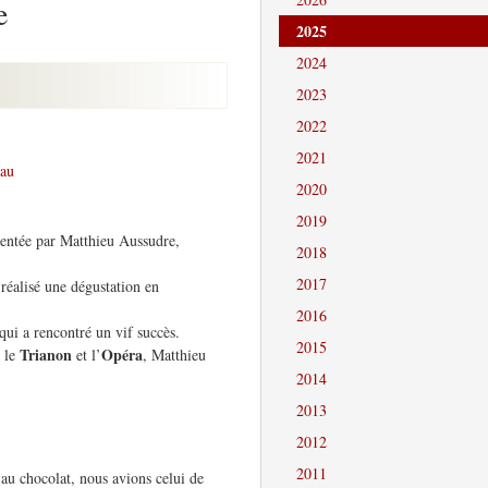
e
2025
2024
2023
2022
2021
au
2020
2019
ésentée par Matthieu Aussudre,
2018
2017
éalisé une dégustation en
2016
ui a rencontré un vif succès.
2015
Trianon
Opéra
, le
et l’
, Matthieu
2014
2013
2012
2011
 au chocolat, nous avions celui de