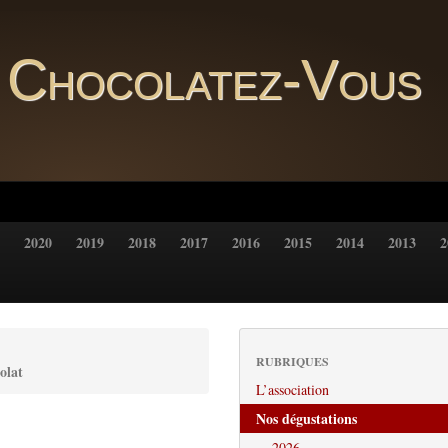
Chocolatez-Vous
2020
2019
2018
2017
2016
2015
2014
2013
2
RUBRIQUES
olat
L’association
Nos dégustations
2026