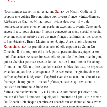
Galia
Nous sommes accueillis au restaurant
Galia
de Maxim Godigna. Il
propose une cuisine Bistronomique aux saveurs franco- vénézuéliennes.
Référence au Gault et Millau, nous l’avions découvert, il y a de
nombreuses années et en avions gardé un excellent souvenir. Cette année
encore il a su nous charmer. Il nous a concocté un menu spécial chocolat
avec une cuisine créative avec des mets français sublimés par des touches
sud-américaines. Bravo Maxim et son équipe. Après avoir découvert
Karen chocolat
les premières années où elle exposait au Salon Du
Chocolat 🍫 j’ai toujours été attirée par sa personnalité atypique, et son
look d’aviatrice. Avec ses lunettes, elle se qualifie d’exploratrice du goût
qui va chercher pour ses recettes le meilleur de la tradition et beaucoup
d’innovation. Elle n’utilise que des matières nobles, des textures soyeuses
avec des coques fines et craquantes. Elle recherche l’originalité dans ses
coffrets apérolats à déguster à l’apéritif avec des associations chocolat et
fromage, champignons… ou ses 5 p’tites pâtisseries qui revisitent la
pâtisserie traditionnelle française.
Suite à une reconversion, il y a 13 ans, elle commence par ouvrir une
maison d’hôtes à Limonest, à quelques kilomètres de Lyon, sur le thème
Du Chocolat, où chaque chambre est décorée sur ce thème et nous avons
eu la chance lors de notre voyage annuel à Lyon pour découvrir les