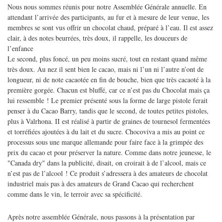
Nous nous sommes réunis pour notre Assemblée Générale annuelle. En
attendant l’arrivée des participants, au fur et à mesure de leur venue, les
membres se sont vus offrir un chocolat chaud, préparé à l’eau. Il est assez
clair, à des notes beurrées, très doux, il rappelle, les douceurs de
l’enfance
Le second, plus foncé, un peu moins sucré, tout en restant quand même
très doux. Au nez il sent bien le cacao, mais ni l’un ni l’autre n’ont de
longueur, ni de note cacaotée en fin de bouche, bien que très cacaoté à la
première gorgée. Chacun est bluffé, car ce n’est pas du Chocolat mais ça
lui ressemble ! Le premier présenté sous la forme de large pistole ferait
penser à du Cacao Barry, tandis que le second, de toutes petites pistoles,
plus à Valrhona. II est réalisé à partir de graines de tournesol fermentées
et torréfiées ajoutées à du lait et du sucre. Chocoviva a mis au point ce
processus sous une marque allemande pour faire face à la grimpée des
prix du cacao et pour préserver la nature. Comme dans notre jeunesse, le
"Canada dry" dans la publicité, disait, on croirait à de l’alcool, mais ce
n’est pas de l’alcool ! Ce produit s’adressera à des amateurs de chocolat
industriel mais pas à des amateurs de Grand Cacao qui recherchent
comme dans le vin, le terroir avec sa spécificité.
Après notre assemblée Générale, nous passons à la présentation par