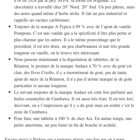
d’or en 2024 par le jury AVPA, sa forme est originale. Le
chocolatier a travaillé chez 20° Nord, 20° Sud. Un peu pâteux, mais
des notes quand même d’herbe sèche. Il fait un peu industriel et
rappelle ses racines caribéennes
Toujours de la marque A-Typica à 99 % avec de l’ajout de vanille
Pompona. C’est une vanille qui a la spécificité d’être plus petite et
plus charnue que les autres. Il a le même pourcentage que le
précédent, il est très doux, un peu charbonneux et une très grande
longueur en vanille, on le trouve très intéressant.
Nous passons maintenant à la dégustation de tablettes, de la
Réunion, le premier de la marque Audace à 70 % avec du grué est
clair, des fèves Criollo, il y a énormément de grué, pas de tanin,
ajout de sucre de la Réunion, il n’a pas d’arôme marqué ni de goût
particulier et aucune longueur.
Le suivant toujours de la marque Audace est cette fois parfumé aux
huiles essentielles de Cumbawa. Il est aussi très frais. Il est très fort,
décevant, on a l’impression qu’il y a du grué mais en réalité c’est le
zeste du Cumbawa.
Pour finir, une tablette à 100 % de chez Ara. En même temps, une
petite amertume, un peu fumé en fin de bouche et acidulé.
Encore merci à Nadege qui a toujours plaisir, une fois par an à nous