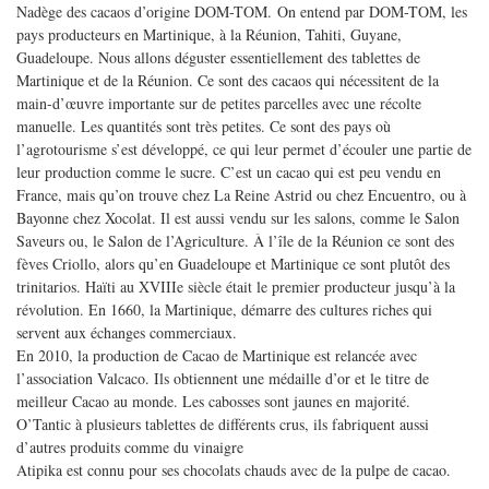
Nadège des cacaos d’origine DOM-TOM. On entend par DOM-TOM, les
pays producteurs en Martinique, à la Réunion, Tahiti, Guyane,
Guadeloupe. Nous allons déguster essentiellement des tablettes de
Martinique et de la Réunion. Ce sont des cacaos qui nécessitent de la
main-d’œuvre importante sur de petites parcelles avec une récolte
manuelle. Les quantités sont très petites. Ce sont des pays où
l’agrotourisme s’est développé, ce qui leur permet d’écouler une partie de
leur production comme le sucre. C’est un cacao qui est peu vendu en
France, mais qu’on trouve chez La Reine Astrid ou chez Encuentro, ou à
Bayonne chez Xocolat. Il est aussi vendu sur les salons, comme le Salon
Saveurs ou, le Salon de l’Agriculture. À l’île de la Réunion ce sont des
fèves Criollo, alors qu’en Guadeloupe et Martinique ce sont plutôt des
trinitarios. Haïti au XVIIIe siècle était le premier producteur jusqu’à la
révolution. En 1660, la Martinique, démarre des cultures riches qui
servent aux échanges commerciaux.
En 2010, la production de Cacao de Martinique est relancée avec
l’association Valcaco. Ils obtiennent une médaille d’or et le titre de
meilleur Cacao au monde. Les cabosses sont jaunes en majorité.
O’Tantic à plusieurs tablettes de différents crus, ils fabriquent aussi
d’autres produits comme du vinaigre
Atipika est connu pour ses chocolats chauds avec de la pulpe de cacao.