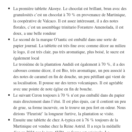
La première tablette Akooye. Le chocolat est brillant, brun avec des
granulosités c’est un chocolat à 70 % en provenance de Martinique,
la coopérative de Valcaco. Il est assez intéressant, il a des notes
florales, c’est un assemblage trinitario Forastero Amenolada, il est
doux, a une belle rondeur
Le second de la marque O’tantic est emballé dans une sorte de
papier journal. La tablette est très fine avec comme décor au milieu
le logo, il est très clair, pas très aromatique, plus boisé, le sucre est
également local
Le troisième de la plantation Andidi est également à 70 %, il a des
cabosses comme décor, il est Bio, très aromatique, un peu associé à
des notes de caramel en fin de douche, un peu pétillant qui vient de
sa localisation. Il pousse sur des terres volcaniques. Il est agréable
avec une pointe de note église en fin de bouche.
Le suivant Ceron toujours à 70 % n’est pas emballé dans du papier
mais directement dans l’étui. Il est plus épais, car il contient un peu
de grue, sa forme incurvée, on le trouve un peu fort en odeur. Nous
dirions ‘Fleuristé’ la longueur furtive, la plantation se visite.
Ensuite une tablette de chez A-typica est à 76 % toujours de la
Martinique est vendue chez la Reine Astrid. Il a reçu la médaille